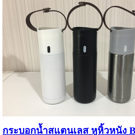
กระบอกน้ำสแตนเลส หูหิ้วหนัง 