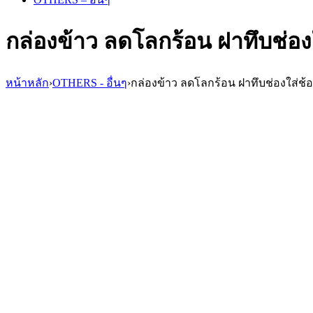
กล่องข้าว ลดโลกร้อน ฝาทึบช่อง
หน้าหลัก
›
OTHERS - อื่นๆ
›
กล่องข้าว ลดโลกร้อน ฝาทึบช่องใส่ช้
กล่องข้าว ลดโลกร้อน ฝาขุ่นช่องใส่ช้อน ตะเกียบ LB203
หมอนรองคอ แมมโมรี่โฟม พร้อมถุงผ้าหูรูด แบบพกพา GA326
Write your comment
Availability:
In Stock
Sku:
LB302
ขอใบเสนอราคา
Compare