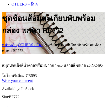
OTHERS – อื่นๆ
ชุดช้อนส้อมตะเกียบพับพร้อม
กล่อง พกพา BF772
หน้าหลัก
›
OTHERS - อื่นๆ
›
ชุดช้อนส้อมตะเกียบพับพร้อมกล่อง
พกพา BF772
สมุดปกแข็งสีน้ำตาลพร้อมปากกา eco หลายสี ขนาด a5 NC495
โยโย่ พรีเมียม CR593
Write your comment
Availability:
In Stock
Sku:
BF772