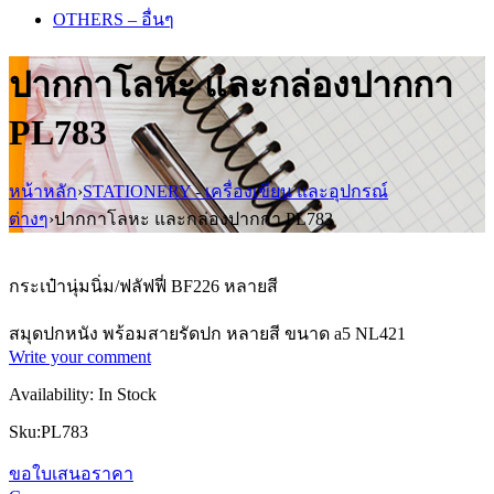
OTHERS – อื่นๆ
ปากกาโลหะ และกล่องปากกา
PL783
หน้าหลัก
›
STATIONERY - เครื่องเขียน และอุปกรณ์
ต่างๆ
›
ปากกาโลหะ และกล่องปากกา PL783
กระเป๋านุ่มนิ่ม/ฟลัฟฟี่ BF226 หลายสี
สมุดปกหนัง พร้อมสายรัดปก หลายสี ขนาด a5 NL421
Write your comment
Availability:
In Stock
Sku:
PL783
ขอใบเสนอราคา