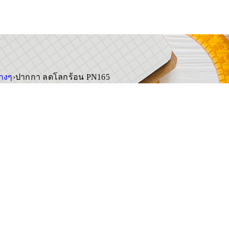
่างๆ
›
ปากกา ลดโลกร้อน PN165