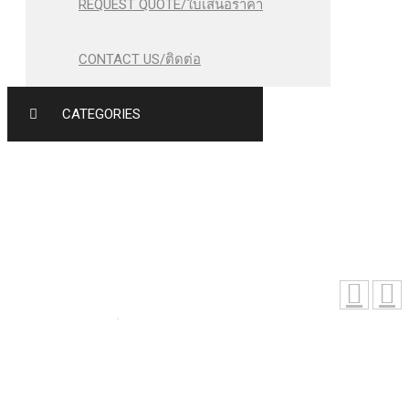
REQUEST QUOTE/ใบเสนอราคา
CONTACT US/ติดต่อ
CATEGORIES
เสื้อโปโล GA209
หน้าหลัก
›
GARMENT / FABRIC - เสื้อผ้า และผลิตภัณฑ์ผ้า
›
เสื้อโปโล GA209