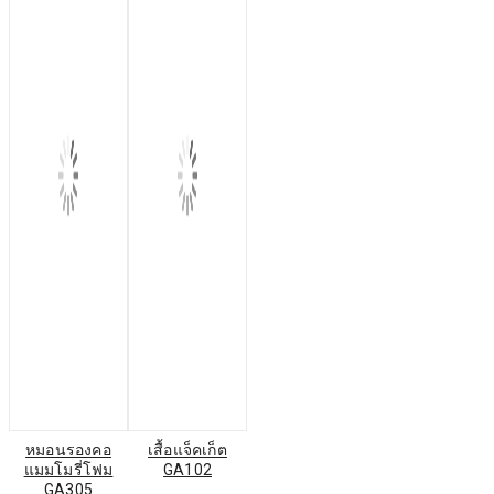
หมอนรองคอ
เสื้อแจ็คเก็ต
แมมโมรี่โฟม
GA102
GA305