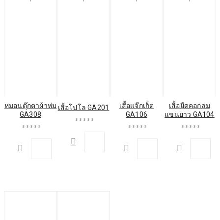
หมอนตุ๊กตาผ้าห่ม
เสื้อแจ๊กเก็ต
เสื้อยืดคอกลม
เสื้อโปโล GA201
GA308
GA106
แขนยาว GA104